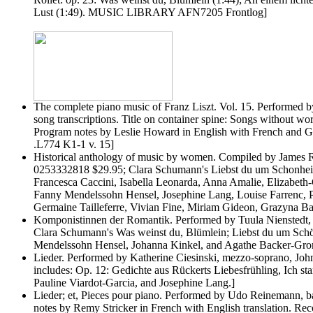
Lust (1:49). MUSIC LIBRARY AFN7205 Frontlog]
The complete piano music of Franz Liszt. Vol. 15. Performed
song transcriptions. Title on container spine: Songs without w
Program notes by Leslie Howard in English with French and G
.L774 K1-1 v. 15]
Historical anthology of music by women. Compiled by James R
0253332818 $29.95; Clara Schumann's Liebst du um Schonheit,
Francesca Caccini, Isabella Leonarda, Anna Amalie, Elizabeth
Fanny Mendelssohn Hensel, Josephine Lang, Louise Farrenc, 
Germaine Tailleferre, Vivian Fine, Miriam Gideon, Grazyna B
Komponistinnen der Romantik. Performed by Tuula Niensted
Clara Schumann's Was weinst du, Blümlein; Liebst du um Schönh
Mendelssohn Hensel, Johanna Kinkel, and Agathe Backer-Gro
Lieder. Performed by Katherine Ciesinski, mezzo-soprano, J
includes: Op. 12: Gedichte aus Rückerts Liebesfrühling, Ich st
Pauline Viardot-Garcia, and Josephine Lang.]
Lieder; et, Pieces pour piano. Performed by Udo Reinemann, ba
notes by Remy Stricker in French with English translation. Re