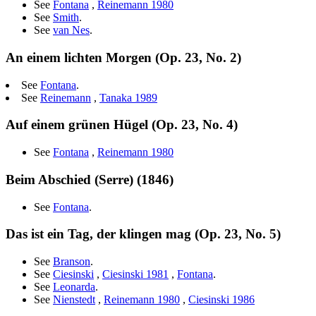
See
Fontana
,
Reinemann 1980
See
Smith
.
See
van Nes
.
An einem lichten Morgen (Op. 23, No. 2)
See
Fontana
.
See
Reinemann
,
Tanaka 1989
Auf einem grünen Hügel (Op. 23, No. 4)
See
Fontana
,
Reinemann 1980
Beim Abschied (Serre) (1846)
See
Fontana
.
Das ist ein Tag, der klingen mag (Op. 23, No. 5)
See
Branson
.
See
Ciesinski
,
Ciesinski 1981
,
Fontana
.
See
Leonarda
.
See
Nienstedt
,
Reinemann 1980
,
Ciesinski 1986