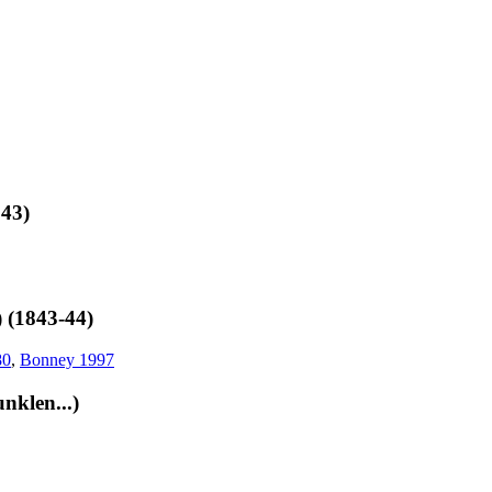
843)
) (1843-44)
80
,
Bonney 1997
unklen...)