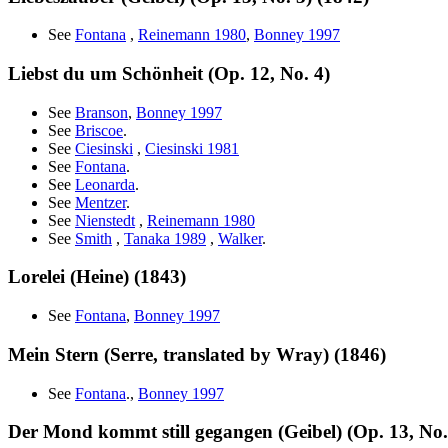
See
Fontana
,
Reinemann 1980
,
Bonney 1997
Liebst du um Schönheit (Op. 12, No. 4)
See
Branson
,
Bonney 1997
See
Briscoe
.
See
Ciesinski
,
Ciesinski 1981
See
Fontana
.
See
Leonarda
.
See
Mentzer
.
See
Nienstedt
,
Reinemann 1980
See
Smith
,
Tanaka 1989
,
Walker
.
Lorelei (Heine) (1843)
See
Fontana
,
Bonney 1997
Mein Stern (Serre, translated by Wray) (1846)
See
Fontana
.,
Bonney 1997
Der Mond kommt still gegangen (Geibel) (Op. 13, No.