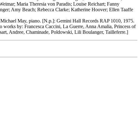
-Weimar; Maria Theresia von Paradis; Louise Reichart; Fanny
langer; Amy Beach; Rebecca Clarke; Katherine Hoover; Ellen Taaffe
ichael May, piano. [N.p.]: Gemini Hall Records RAP 1010, 1975.
 works by: Francesca Caccini, La Guerre, Anna Amalia, Princess of
art, Andree, Chaminade, Poldowski, Lili Boulanger, Tailleferre.]