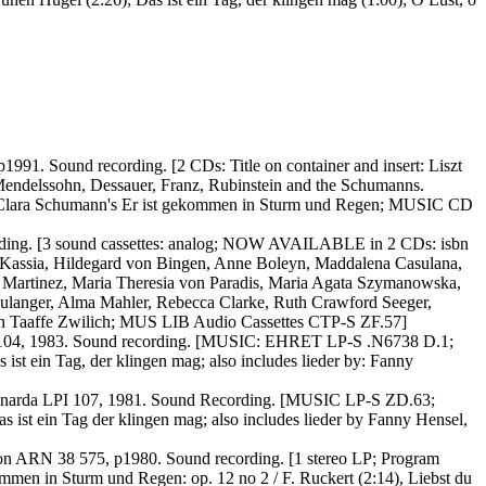
1. Sound recording. [2 CDs: Title on container and insert: Liszt
n, Mendelssohn, Dessauer, Franz, Rubinstein and the Schumanns.
 of Clara Schumann's Er ist gekommen in Sturm und Regen; MUSIC CD
ording. [3 sound cassettes: analog; NOW AVAILABLE in 2 CDs: isbn
y Kassia, Hildegard von Bingen, Anne Boleyn, Maddalena Casulana,
n Martinez, Maria Theresia von Paradis, Maria Agata Szymanowska,
ulanger, Alma Mahler, Rebecca Clarke, Ruth Crawford Seeger,
llen Taaffe Zwilich; MUS LIB Audio Cassettes CTP-S ZF.57]
-1104, 1983. Sound recording. [MUSIC: EHRET LP-S .N6738 D.1;
st ein Tag, der klingen mag; also includes lieder by: Fanny
 Leonarda LPI 107, 1981. Sound Recording. [MUSIC LP-S ZD.63;
s ist ein Tag der klingen mag; also includes lieder by Fanny Hensel,
Arion ARN 38 575, p1980. Sound recording. [1 stereo LP; Program
mmen in Sturm und Regen: op. 12 no 2 / F. Ruckert (2:14), Liebst du