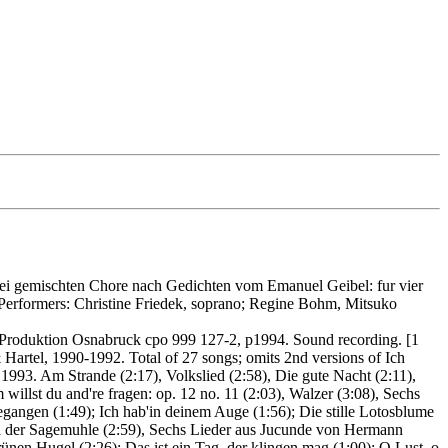
ei gemischten Chore nach Gedichten vom Emanuel Geibel: fur vier
 Performers: Christine Friedek, soprano; Regine Bohm, Mitsuko
 Produktion Osnabruck cpo 999 127-2, p1994. Sound recording. [1
Hartel, 1990-1992. Total of 27 songs; omits 2nd versions of Ich
1993. Am Strande (2:17), Volkslied (2:58), Die gute Nacht (2:11),
illst du and're fragen: op. 12 no. 11 (2:03), Walzer (3:08), Sechs
 gegangen (1:49); Ich hab'in deinem Auge (1:56); Die stille Lotosblume
 in der Sagemuhle (2:59), Sechs Lieder aus Jucunde von Hermann
ünen Hugel (2:26); Das ist ein Tag, der klingen mag (1:00); O Lust, o