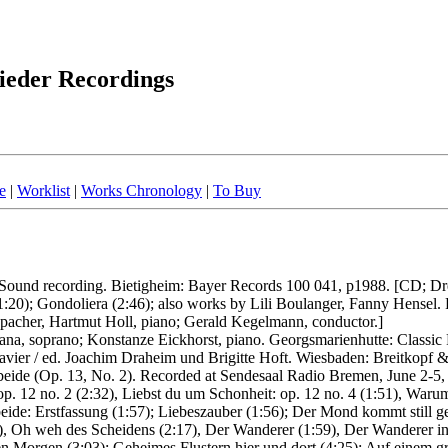
ieder Recordings
e
|
Worklist
|
Works Chronology
|
To Buy
 Sound recording. Bietigheim: Bayer Records 100 041, p1988. [CD; Dr
1:20); Gondoliera (2:46); also works by Lili Boulanger, Fanny Hensel.
rspacher, Hartmut Holl, piano; Gerald Kegelmann, conductor.]
na, soprano; Konstanze Eickhorst, piano. Georgsmarienhutte: Classic
vier / ed. Joachim Draheim und Brigitte Hoft. Wiesbaden: Breitkopf & 
beide (Op. 13, No. 2). Recorded at Sendesaal Radio Bremen, June 2-5, 
. 12 no. 2 (2:32), Liebst du um Schonheit: op. 12 no. 4 (1:51), Warum w
ch beide: Erstfassung (1:57); Liebeszauber (1:56); Der Mond kommt still
:44), Oh weh des Scheidens (2:17), Der Wanderer (1:59), Der Wanderer
en Morgen (3:03); Geheimes Flustern hier und dort (4:25); Auf einem gr