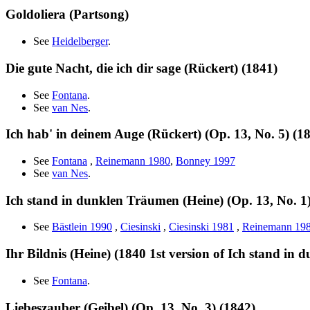
Goldoliera (Partsong)
See
Heidelberger
.
Die gute Nacht, die ich dir sage (Rückert) (1841)
See
Fontana
.
See
van Nes
.
Ich hab' in deinem Auge (Rückert) (Op. 13, No. 5) (1
See
Fontana
,
Reinemann 1980
,
Bonney 1997
See
van Nes
.
Ich stand in dunklen Träumen (Heine) (Op. 13, No. 1
See
Bästlein 1990
,
Ciesinski
,
Ciesinski 1981
,
Reinemann 19
Ihr Bildnis (Heine) (1840 1st version of Ich stand in d
See
Fontana
.
Liebeszauber (Geibel) (Op. 13, No. 3) (1842)