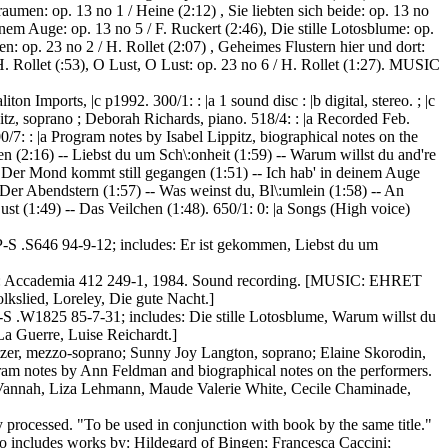
aumen: op. 13 no 1 / Heine (2:12) , Sie liebten sich beide: op. 13 no
inem Auge: op. 13 no 5 / F. Ruckert (2:46), Die stille Lotosblume: op.
n: op. 23 no 2 / H. Rollet (2:07) , Geheimes Flustern hier und dort:
 H. Rollet (:53), O Lust, O Lust: op. 23 no 6 / H. Rollet (1:27). MUSIC
iton Imports, |c p1992. 300/1: : |a 1 sound disc : |b digital, stereo. ; |c
itz, soprano ; Deborah Richards, piano. 518/4: : |a Recorded Feb.
/7: : |a Program notes by Isabel Lippitz, biographical notes on the
men (2:16) -- Liebst du um Sch\:onheit (1:59) -- Warum willst du and're
 -- Der Mond kommt still gegangen (1:51) -- Ich hab' in deinem Auge
- Der Abendstern (1:57) -- Was weinst du, Bl\:umlein (1:58) -- An
ust (1:49) -- Das Veilchen (1:48). 650/1: 0: |a Songs (High voice)
P-S .S646 94-9-12; includes: Er ist gekommen, Liebst du um
len: Accademia 412 249-1, 1984. Sound recording. [MUSIC: EHRET
lkslied, Loreley, Die gute Nacht.]
S .W1825 85-7-31; includes: Die stille Lotosblume, Warum willst du
La Guerre, Luise Reichardt.]
er, mezzo-soprano; Sunny Joy Langton, soprano; Elaine Skorodin,
ram notes by Ann Feldman and biographical notes on the performers.
 Vannah, Liza Lehmann, Maude Valerie White, Cecile Chaminade,
 processed. "To be used in conjunction with book by the same title."
o includes works by: Hildegard of Bingen; Francesca Caccini;