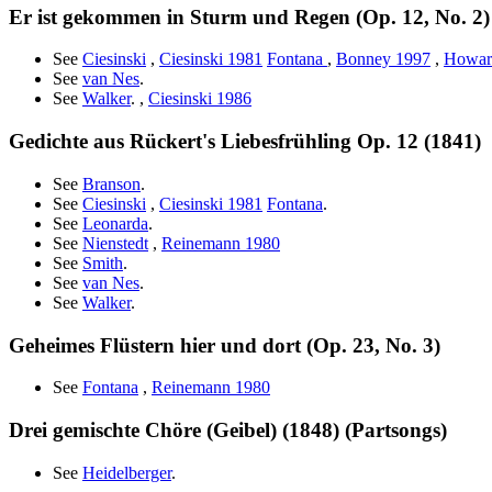
Er ist gekommen in Sturm und Regen (Op. 12, No. 2)
See
Ciesinski
,
Ciesinski 1981
Fontana
,
Bonney 1997
,
Howar
See
van Nes
.
See
Walker
. ,
Ciesinski 1986
Gedichte aus Rückert's Liebesfrühling Op. 12 (1841)
See
Branson
.
See
Ciesinski
,
Ciesinski 1981
Fontana
.
See
Leonarda
.
See
Nienstedt
,
Reinemann 1980
See
Smith
.
See
van Nes
.
See
Walker
.
Geheimes Flüstern hier und dort (Op. 23, No. 3)
See
Fontana
,
Reinemann 1980
Drei gemischte Chöre (Geibel) (1848) (Partsongs)
See
Heidelberger
.