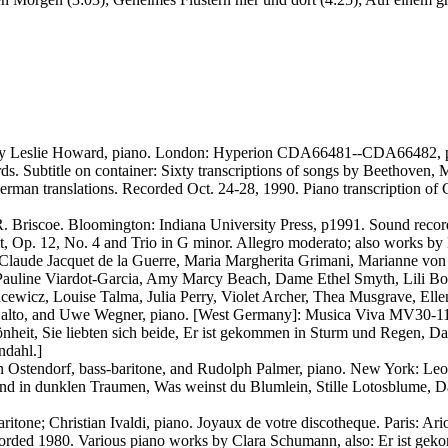
 by Leslie Howard, piano. London: Hyperion CDA66481--CDA66482, p199
ords. Subtitle on container: Sixty transcriptions of songs by Beethove
erman translations. Recorded Oct. 24-28, 1990. Piano transcription
. Briscoe. Bloomington: Indiana University Press, p1991. Sound rec
 Op. 12, No. 4 and Trio in G minor. Allegro moderato; also works b
-Claude Jacquet de la Guerre, Maria Margherita Grimani, Marianne vo
Pauline Viardot-Garcia, Amy Marcy Beach, Dame Ethel Smyth, Lili Bo
acewicz, Louise Talma, Julia Perry, Violet Archer, Thea Musgrave, E
t, alto, and Uwe Wegner, piano. [West Germany]: Musica Viva MV30
eit, Sie liebten sich beide, Er ist gekommen in Sturm und Regen, Das i
ndahl.]
ohn Ostendorf, bass-baritone, and Rudolph Palmer, piano. New York:
and in dunklen Traumen, Was weinst du Blumlein, Stille Lotosblume, Da
ritone; Christian Ivaldi, piano. Joyaux de votre discotheque. Paris: 
corded 1980. Various piano works by Clara Schumann, also: Er ist geko