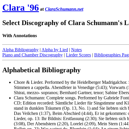
Clara '96
at
ClaraSchumann.net
Select Discography of Clara Schumann's L
With Annotations
Alpha Bibliography
|
Alpha by Lied
|
Notes
Piano and Chamber Discography
|
Lieder Scores
|
Bibliographies Pag
Alphabetical Bibliography
Chore & Lieder. Performed by the Heidelberger Madrigalchor.
Stimmen a cappella. Abendfeier in Venedige (5:43); Vorwarts (
Shirai, mezzo- sopranos; Bernhard Gartner, tenor; Sabine Ebe
Clara Schumann: Complete songs. Performed by Gabriele Fonta
CD; Edition recorded: Sämtliche Lieder für Singstimme und Kla
stand in dunklen Träumen (Op. 13, No. 1) and Sie liebten sich 
Das Veilchen (1:37), Beim Abschied (4:44), Er ist gekommen: op
Lieder, op. 13: Ihr Bildnis: Erstfassung (2:30); Sie liebten si
(3:08), Der Abendstern (2:20), Lorelei (2:09), Mein Stern (1
Rollet: op. 23: Was weinst du, Blumlein (1:44); An einem licht