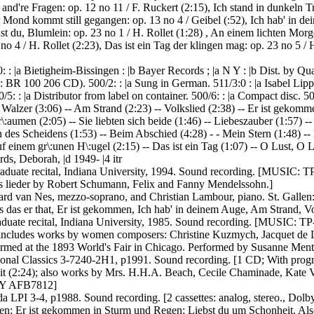
and're Fragen: op. 12 no 11 / F. Ruckert (2:15), Ich stand in dunkeln Tr
r Mond kommt still gegangen: op. 13 no 4 / Geibel (:52), Ich hab' in de
t du, Blumlein: op. 23 no 1 / H. Rollet (1:28) , An einem lichten Morge
no 4 / H. Rollet (2:23), Das ist ein Tag der klingen mag: op. 23 no 5 /
 : |a Bietigheim-Bissingen : |b Bayer Records ; |a N
Y
: |b Dist. by Qual
e: BR 100 206 CD). 500/2: : |a Sung in German. 511/3:0 : |a Isabel Lipp
 |a Distributor from label on container. 500/6: : |a Compact disc. 500
 |a Walzer (3:06) -- Am Strand (2:23) -- Volkslied (2:38) -- Er ist gekom
Tr\:aumen (2:05) -- Sie liebten sich beide (1:46) -- Liebeszauber (1:57)
eh des Scheidens (1:53) -- Beim Abschied (4:28) - - Mein Stern (1:48) -
f einem gr\:unen H\:ugel (2:15) -- Das ist ein Tag (1:07) -- O Lust, O L
ards, Deborah, |d 1949- |4 itr
aduate recital, Indiana University, 1994. Sound recording. [MUSIC: T
es lieder by Robert Schumann, Felix and Fanny Mendelssohn.]
ard van Nes, mezzo-soprano, and Christian Lambour, piano. St. Gal
das er that, Er ist gekommen, Ich hab' in deinem Auge, Am Strand, Vo
uate recital, Indiana University, 1985. Sound recording. [MUSIC: TP-
o includes works by women composers: Christine Kuzmych, Jacquet de 
ed at the 1893 World's Fair in Chicago. Performed by Susanne Mentz
ional Classics 3-7240-2H1, p1991. Sound recording. [1 CD; With prog
t (2:24); also works by Mrs. H.H.A. Beach, Cecile Chaminade, Kate
ARY AFB7812]
LPI 3-4, p1988. Sound recording. [2 cassettes: analog, stereo., Dolby
gen; Er ist gekommen in Sturm und Regen; Liebst du um Schonheit. Als