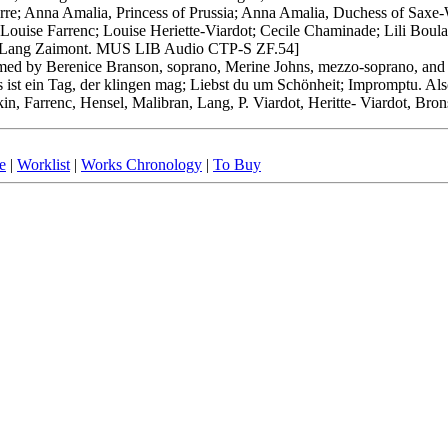
uerre; Anna Amalia, Princess of Prussia; Anna Amalia, Duchess of Saxe
Louise Farrenc; Louise Heriette-Viardot; Cecile Chaminade; Lili Bou
ith Lang Zaimont. MUS LIB Audio CTP-S ZF.54]
by Berenice Branson, soprano, Merine Johns, mezzo-soprano, and M
st ein Tag, der klingen mag; Liebst du um Schönheit; Impromptu. Also
 Farrenc, Hensel, Malibran, Lang, P. Viardot, Heritte- Viardot, Brons
e
|
Worklist
|
Works Chronology
|
To Buy