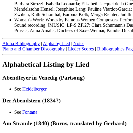
Barbara Strozzi; Isabella Leonarda; Elisabeth Jacquet de la G
Mendelssohn Hensel; Josephine Lang; Pauline Viardot-Garcia; 
Zwilich; Ruth Schonthal; Barbara Kolb; Marga Richter; Jud
Woman's Work: Works by Famous Women Composers. Performed 
Sound recording. [MUSIC: LP-S ZF.27; Clara Schumann's Das i
Prussia, Anna Amalia, Duchess of Saxe-Weimar, Paradis-Dushkin,
Alpha Bibliography
|
Alpha by Lied
|
Notes
Piano and Chamber Discography
|
Lieder Scores
|
Bibliographies Pag
Alphabetical Listing by Lied
Abendfeyer in Venedig (Partsong)
See
Heidelberger
.
Der Abendstern (1834?)
See
Fontana
.
Am Strande (1840) (Burns, translated by Gerhard)