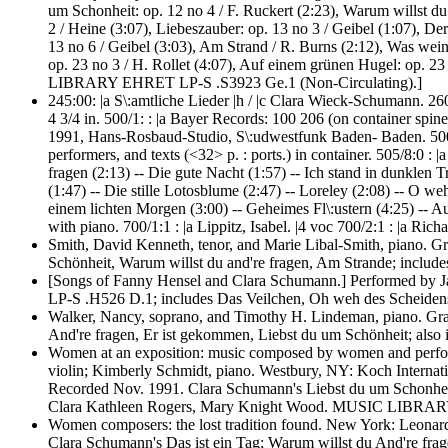
um Schonheit: op. 12 no 4 / F. Ruckert (2:23), Warum willst du 
2 / Heine (3:07), Liebeszauber: op. 13 no 3 / Geibel (1:07), De
13 no 6 / Geibel (3:03), Am Strand / R. Burns (2:12), Was weins
op. 23 no 3 / H. Rollet (4:07), Auf einem grünen Hugel: op. 23 
LIBRARY EHRET LP-S .S3923 Ge.1 (Non-Circulating).]
245:00: |a S\:amtliche Lieder |h
/ |c Clara Wieck-Schumann. 260:
4 3/4 in. 500/1: : |a Bayer Records: 100 206 (on container spin
1991, Hans-Rosbaud-Studio, S\:udwestfunk Baden- Baden. 500/5: :
performers, and texts (<32> p. : ports.) in container. 505/8:0 :
fragen (2:13) -- Die gute Nacht (1:57) -- Ich stand in dunklen 
(1:47) -- Die stille Lotosblume (2:47) -- Loreley (2:08) -- O w
einem lichten Morgen (3:00) -- Geheimes Fl\:ustern (4:25) -- Au
with piano. 700/1:1 : |a Lippitz, Isabel. |4 voc 700/2:1 : |a Rich
Smith, David Kenneth, tenor, and Marie Libal-Smith, piano. Gr
Schönheit, Warum willst du and're fragen, Am Strande; includ
[Songs of Fanny Hensel and Clara Schumann.] Performed by J
LP-S .H526 D.1; includes Das Veilchen, Oh weh des Scheidens 
Walker, Nancy, soprano, and Timothy H. Lindeman, piano. Grad
And're fragen, Er ist gekommen, Liebst du um Schönheit; als
Women at an exposition: music composed by women and perform
violin; Kimberly Schmidt, piano. Westbury, NY: Koch Internat
Recorded Nov. 1991. Clara Schumann's Liebst du um Schonhei
Clara Kathleen Rogers, Mary Knight Wood. MUSIC LIBR
Women composers: the lost tradition found. New York: Leonarda 
Clara Schumann's Das ist ein Tag; Warum willst du And're fra